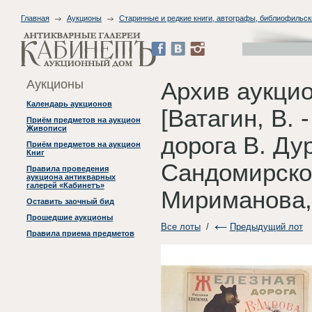
Главная
Аукционы
Старинные и редкие книги, автографы, библиофильск
Аукционы
Архив аукци
Календарь аукционов
[Ватагин, В.
Приём предметов на аукцион
Живописи
дорога В. Дур
Приём предметов на аукцион
Книг
Сандомирског
Правила проведения
аукциона антикварных
галерей «Кабинетъ»
Мириманова,
Оставить заочный бид
Прошедшие аукционы
Все лоты
/
Предыдущий лот
Правила приема предметов