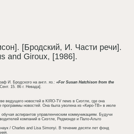
н]. [Бродский, И. Части речи].
us and Giroux, [1986].
аф И. Бродского на англ. яз.:
«For Susan Hatchison from the
ент. 15. 86 г. Невада].
ве ведущего новостей в KIRO-TV news в Сиэтле, где она
е программы новостей. Она была уволена из «Киро-ТВ» в июле
 обучая аспирантов управленческим коммуникациям. Будучи
оводителей компаний в Сиэтле, Редмонде и Пало-Альто
аук / Charles and Lisa Simonyi. В течение десяти лет фонд
ания.