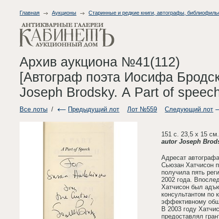
Главная
Аукционы
Старинные и редкие книги, автографы, библиофиль
Архив аукциона №41(112)
[Автограф поэта Иосифа Бродско
Joseph Brodsky. А Part of speech.
Все лоты
/
Предыдущий лот
Лот №559
Следующий лот
151 с. 23,5 х 15 с
autor Joseph Brod
Адресат автограф
Сьюзан Хатчисон п
получила пять рег
2002 года. Впосле
Хатчисон был адъю
консультантом по 
эффективному общ
В 2003 году Хатчис
предоставлял грант