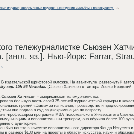
ские издания, современные подарочные издания и альбомы по искусству.
го тележурналистке Сьюзен Хатчисо
 [англ. яз.]. Нью-Йорк: Farrar, Stra
м. В издательской шрифтовой обложке. На авантитуле развернутый автогр
sky sep. 15h 86 Newada».
[Сьюзен Хатчисон от автора Иосиф Бродский. С
а
Сьюзен Хатчисон
– американская тележурналистка.
ровела большую часть своей 25-летней журналистской карьеры в качест
иональных премий «Эмми» за написание, производство и продюсировани
дствии она подала в суд за дискриминацию по возрасту.
нкт-профессором программы MBA Тихоокеанского Университета Сиэтла,
коммуникациям и исполнительным тренером, она обучила более 100 рук
ению с аудиторией.
он был нанята в качестве исполнительного директора Фонда Искусств и н
ы в размере $100 млн на проекты в области искусства, науки и образов