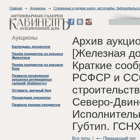
Главная
Аукционы
Старинные и редкие книги, автографы, библиофильск
Аукционы
Архив аукци
Календарь аукционов
[Железная до
Приём предметов на аукцион
Живописи
Краткие сооб
Приём предметов на аукцион
Книг
РСФСР и СС
Правила проведения
аукциона антикварных
галерей «Кабинетъ»
строительстве
Оставить заочный бид
Прошедшие аукционы
Северо-Двин
Правила приема предметов
Исполнитель
Губтип. ГСНХ
Все лоты
/
Предыдущий лот