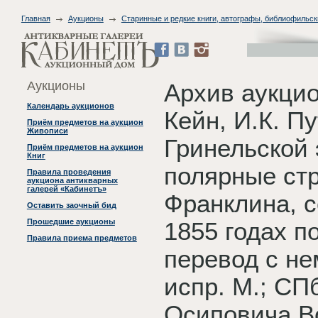
Главная
Аукционы
Старинные и редкие книги, автографы, библиофильск
Аукционы
Архив аукцио
Календарь аукционов
Кейн, И.К. П
Приём предметов на аукцион
Живописи
Гринельской 
Приём предметов на аукцион
Книг
полярные ст
Правила проведения
аукциона антикварных
галерей «Кабинетъ»
Франклина, с
Оставить заочный бид
Прошедшие аукционы
1855 годах по
Правила приема предметов
перевод с не
испр. М.; СП
Осиповича В