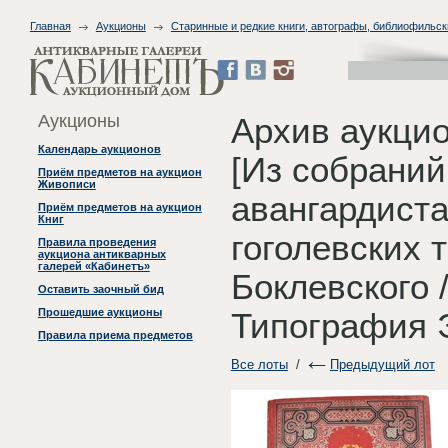
Главная
Аукционы
Старинные и редкие книги, автографы, библиофильск
Аукционы
Архив аукцио
Календарь аукционов
[Из собраний
Приём предметов на аукцион
Живописи
авангардиста
Приём предметов на аукцион
Книг
гоголевских 
Правила проведения
аукциона антикварных
галерей «Кабинетъ»
Боклевского 
Оставить заочный бид
Прошедшие аукционы
Типография Э
Правила приема предметов
Все лоты
/
Предыдущий лот