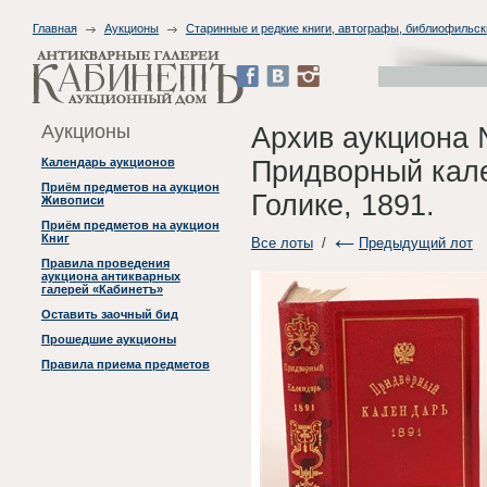
Главная
Аукционы
Старинные и редкие книги, автографы, библиофильск
Аукционы
Архив аукциона 
Придворный кале
Календарь аукционов
Приём предметов на аукцион
Голике, 1891.
Живописи
Приём предметов на аукцион
Книг
Все лоты
/
Предыдущий лот
Правила проведения
аукциона антикварных
галерей «Кабинетъ»
Оставить заочный бид
Прошедшие аукционы
Правила приема предметов