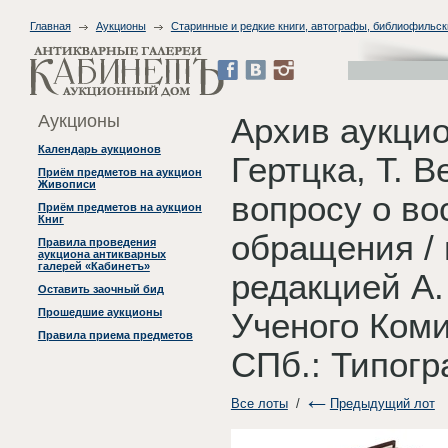
Главная
Аукционы
Старинные и редкие книги, автографы, библиофильск
Аукционы
Архив аукцио
Календарь аукционов
Гертцка, Т. 
Приём предметов на аукцион
Живописи
вопросу о во
Приём предметов на аукцион
Книг
обращения / 
Правила проведения
аукциона антикварных
галерей «Кабинетъ»
редакцией А.
Оставить заочный бид
Прошедшие аукционы
Ученого Ком
Правила приема предметов
СПб.: Типогр
Все лоты
/
Предыдущий лот