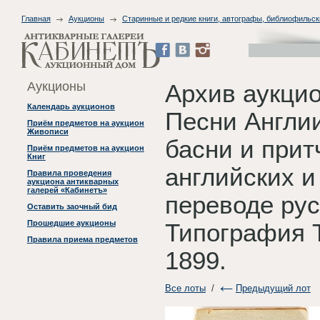
Главная
Аукционы
Старинные и редкие книги, автографы, библиофильск
Аукционы
Архив аукцио
Календарь аукционов
Песни Англии
Приём предметов на аукцион
Живописи
басни и прит
Приём предметов на аукцион
Книг
английских и
Правила проведения
аукциона антикварных
галерей «Кабинетъ»
переводе рус
Оставить заочный бид
Прошедшие аукционы
Типография 
Правила приема предметов
1899.
Все лоты
/
Предыдущий лот