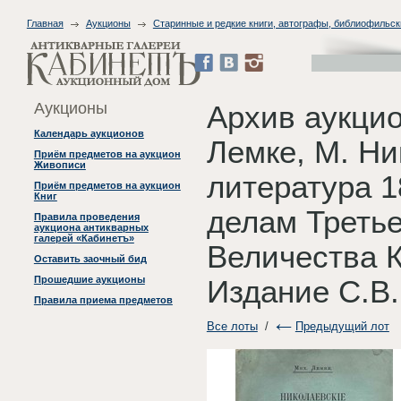
Главная
Аукционы
Старинные и редкие книги, автографы, библиофильск
Аукционы
Архив аукцио
Календарь аукционов
Лемке, М. Н
Приём предметов на аукцион
Живописи
литература 1
Приём предметов на аукцион
Книг
делам Третье
Правила проведения
аукциона антикварных
галерей «Кабинетъ»
Величества К
Оставить заочный бид
Прошедшие аукционы
Издание С.В.
Правила приема предметов
Все лоты
/
Предыдущий лот