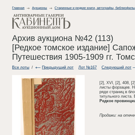
Главная
Аукционы
Старинные и редкие книги, автографы, библиофиль
Архив аукциона №42 (113)
[Редкое томское издание] Сапо
Путешествия 1905-1909 гг. Томс
Все лоты
/
Предыдущий лот
Лот №167
Следующий лот
[2], XVI, [2], 408,
листы форзацев. Н
ряде страниц в бло
титульного листа.
Редкое провинци
Продажи: на отече