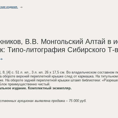
ские издания.
жников, В.В. Монгольский Алтай в 
к: Типо-литография Сибирского Т-в
 [2], 8, [4] с. 51 л. ил., 3 л. ил. 26 х 17,5 см. Во владельческом соста
а обороте верхней переплетной крышке след от кармашка. На титульно
ке. На обороте задней переплетной крышки штамп библиотеки: «Разрешено
 Блок преимущественно чистый.
альное издание. Комплектный экземпляр.
ственных аукционах выявлена продажа – 75 000 руб.