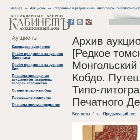
Главная
Аукционы
Старинные и редкие книги, автографы, библиофильск
Аукционы
Архив аукцио
Календарь аукционов
[Редкое томс
Приём предметов на аукцион
Живописи
Монгольский
Приём предметов на аукцион
Книг
Кобдо. Путеш
Правила проведения
аукциона антикварных
галерей «Кабинетъ»
Типо-литогр
Оставить заочный бид
Прошедшие аукционы
Печатного Де
Правила приема предметов
Все лоты
/
Предыдущий лот