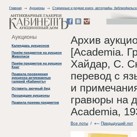
Главная
Аукционы
Старинные и редкие книги, автографы, библиофильск
Аукционы
Архив аукцио
Календарь аукционов
[Academia. Г
Приём предметов на аукцион
Живописи
Хайдар, С. Ск
Приём предметов на аукцион
Книг
перевод с яз
Правила проведения
аукциона антикварных
галерей «Кабинетъ»
и примечания
Оставить заочный бид
Прошедшие аукционы
гравюры на д
Правила приема предметов
Academia, 19
Все лоты
/
Предыдущий лот