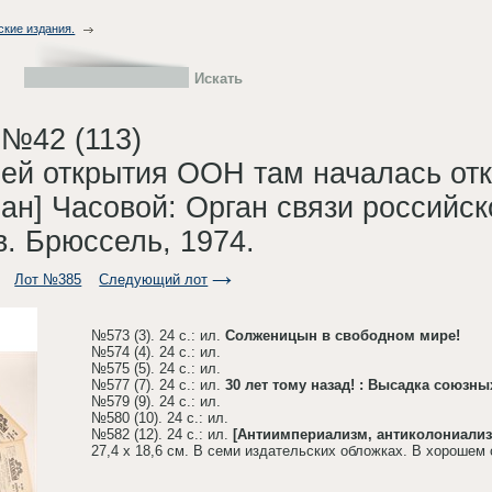
ские издания.
 №42 (113)
ней открытия ООН там началась отк
ан] Часовой: Орган связи российск
в. Брюссель, 1974.
Лот №385
Следующий лот
№573 (3). 24 с.: ил.
Солженицын в свободном мире!
№574 (4). 24 с.: ил.
№575 (5). 24 с.: ил.
№577 (7). 24 с.: ил.
30 лет тому назад! : Высадка союзны
№579 (9). 24 с.: ил.
№580 (10). 24 с.: ил.
№582 (12). 24 с.: ил.
[Антиимпериализм, антиколониализ
27,4 х 18,6 см. В семи издательских обложках. В хорошем 