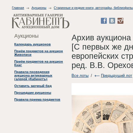
Главная
Аукционы
Старинные и редкие книги, автографы, библиофиль
Аукционы
Архив аукциона
[С первых же д
Календарь аукционов
Приём предметов на аукцион
европейских стр
Живописи
Приём предметов на аукцион
ред. В.В. Орехо
Книг
Правила проведения
Все лоты
/
Предыдущий лот
аукциона антикварных
галерей «Кабинетъ»
Оставить заочный бид
Прошедшие аукционы
Правила приема предметов