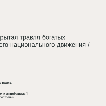
рытая травля богатых
ого национального движения /
х войск.
м и антифашизм.]
состоянии.