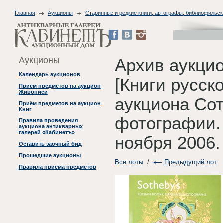
Главная
Аукционы
Старинные и редкие книги, автографы, библиофильск
Аукционы
Архив аукцио
Календарь аукционов
[Книги русско
Приём предметов на аукцион
Живописи
аукциона Сот
Приём предметов на аукцион
Книг
фотографии. [
Правила проведения
аукциона антикварных
галерей «Кабинетъ»
ноября 2006.
Оставить заочный бид
Прошедшие аукционы
Все лоты
/
Предыдущий лот
Правила приема предметов