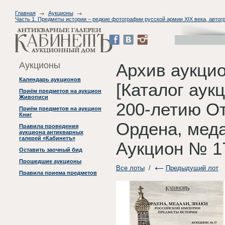
Главная
Аукционы
Часть 1. Предметы истории – редкие фотографии русской армии XIX века, авто
Аукционы
Архив аукци
Календарь аукционов
[Каталог аук
Приём предметов на аукцион
Живописи
200-летию От
Приём предметов на аукцион
Книг
Ордена, меда
Правила проведения
аукциона антикварных
галерей «Кабинетъ»
Аукцион № 17
Оставить заочный бид
Прошедшие аукционы
Все лоты
/
Предыдущий лот
Правила приема предметов