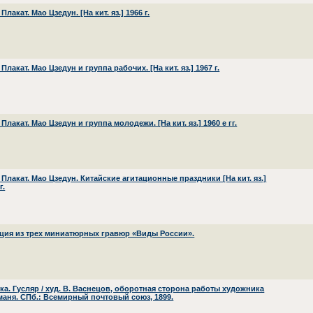
 Плакат. Мао Цзедун. [На кит. яз.] 1966 г.
 Плакат. Мао Цзедун и группа рабочих. [На кит. яз.] 1967 г.
 Плакат. Мао Цзедун и группа молодежи. [На кит. яз.] 1960 е гг.
 Плакат. Мао Цзедун. Китайские агитационные праздники [На кит. яз.]
г.
ция из трех миниатюрных гравюр «Виды России».
ка. Гусляр / худ. В. Васнецов, оборотная сторона работы художника
аня. СПб.: Всемирный почтовый союз, 1899.