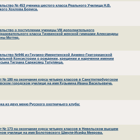
ельство № 453 ученика шестого класса Реального Училища Н.В.
кого Хохлова Бориса.
ельство о поступлении ученицы VIII дополнительного
разовательного класса Тихвинской женской гимназии Александры
ны Моттер.
ельство №946 из Грузино-Имеретинской Армяно-Григорианской
альной Консистории о рождении, крещении и нареченни именим
 сына Тиграна Саркисянц Татулянца.
ат № 180 на окончание курса четырех классов в Санктпетербургском
вском городском училище на имя Кузьмина Ивана Васильевича.
ка из двух меню Русского охотничьего клуба:
ат № 173 на окончание курса четырех классов в Невельском высшем
ном училище на имя Болотовского Шмуля-Исифа Меерова.