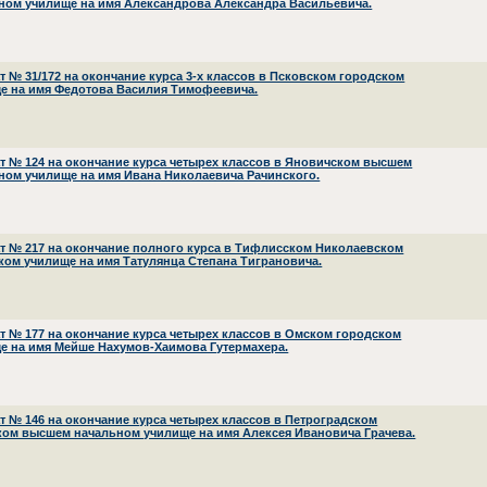
ном училище на имя Александрова Александра Васильевича.
ат № 31/172 на окончание курса 3-х классов в Псковском городском
е на имя Федотова Василия Тимофеевича.
ат № 124 на окончание курса четырех классов в Яновичском высшем
ном училище на имя Ивана Николаевича Рачинского.
ат № 217 на окончание полного курса в Тифлисском Николаевском
ком училище на имя Татулянца Степана Тиграновича.
ат № 177 на окончание курса четырех классов в Омском городском
е на имя Мейше Нахумов-Хаимова Гутермахера.
ат № 146 на окончание курса четырех классов в Петроградском
ком высшем начальном училище на имя Алексея Ивановича Грачева.