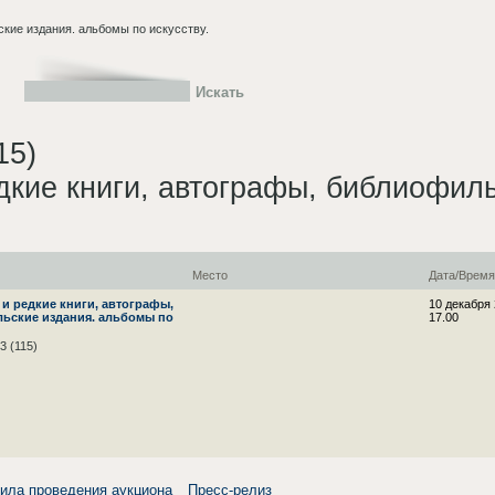
ские издания. альбомы по искусству.
15)
дкие книги, автографы, библиофил
Место
Дата/Врем
и редкие книги, автографы,
10 декабря
ьские издания. альбомы по
17.00
3 (115)
ила проведения аукциона
Пресс-релиз