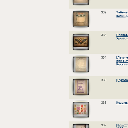
332
Табель
календ
333
Плакат.
Хромол
334
[Летуч
при Пе
России.
335
[Рукопи
336
Коллекц
337
[Конст