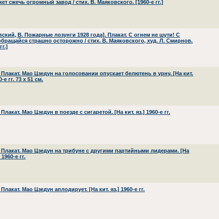
ет сжечь огромный завод / стих. В. Маяковского. [1960-е гг.]
ский, В. Пожарные лозунги 1928 года]. Плакат. С огнем не шути! С
обращайся страшно осторожно / стих. В. Маяковского, худ. Л. Смирнов.
гг.]
 Плакат. Мао Цзедун на голосовании опускает белютень в урну. [На кит.
0-е гг. 73 х 51 см.
 Плакат. Мао Цзедун в поезде с сигаретой. [На кит. яз.] 1960-е гг.
] Плакат. Мао Цзедун на трибуне с другими партийными лидерами. [На
] 1960-е гг.
 Плакат. Мао Цзедун аплодирует. [На кит. яз.] 1960-е гг.