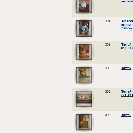
вот мож
304
[Маяков
огнем 
[1960-е 
305
[Китай]
яз.] 196
306
[Китай]
307
[Китай
кит. яз.
308
[Китай]