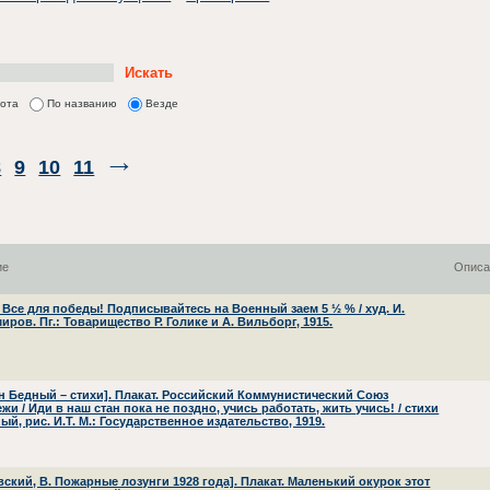
лота
По названию
Везде
8
9
10
11
ие
Описа
. Все для победы! Подписывайтесь на Военный заем 5 ½ % / худ. И.
ров. Пг.: Товарищество Р. Голике и А. Вильборг, 1915.
н Бедный – стихи]. Плакат. Российский Коммунистический Союз
и / Иди в наш стан пока не поздно, учись работать, жить учись! / стихи
ый, рис. И.Т. М.: Государственное издательство, 1919.
вский, В. Пожарные лозунги 1928 года]. Плакат. Маленький окурок этот