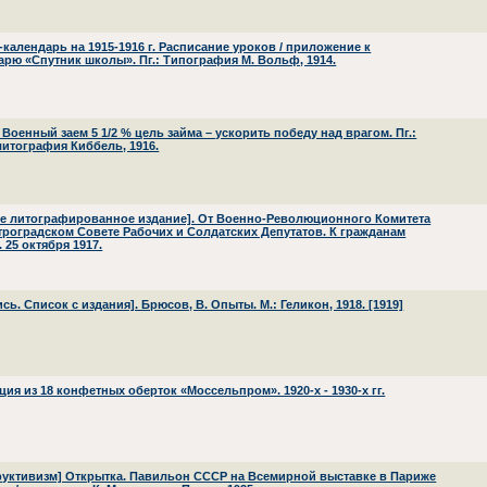
-календарь на 1915-1916 г. Расписание уроков / приложение к
арю «Спутник школы». Пг.: Типография М. Вольф, 1914.
 Военный заем 5 1/2 % цель займа – ускорить победу над врагом. Пг.:
итография Киббель, 1916.
ее литографированное издание]. От Военно-Революционного Комитета
троградском Совете Рабочих и Солдатских Депутатов. К гражданам
 25 октября 1917.
сь. Список с издания]. Брюсов, В. Опыты. М.: Геликон, 1918. [1919]
ия из 18 конфетных оберток «Моссельпром». 1920-х - 1930-х гг.
руктивизм] Открытка. Павильон СССР на Всемирной выставке в Париже