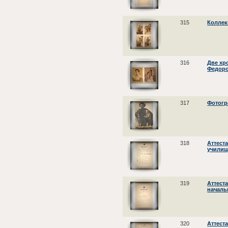
315
Коллекц
316
Две хр
Федоро
317
Фотогр
318
Аттест
училищ
319
Аттест
началь
320
Аттест