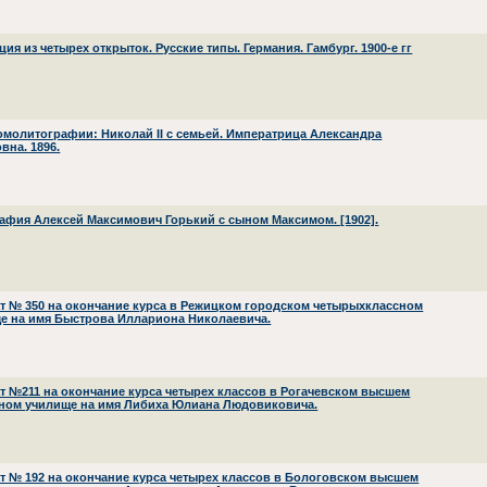
ия из четырех открыток. Русские типы. Германия. Гамбург. 1900-е гг
омолитографии: Николай II с семьей. Императрица Александра
вна. 1896.
афия Алексей Максимович Горький с сыном Максимом. [1902].
ат № 350 на окончание курса в Режицком городском четырыхклассном
е на имя Быстрова Иллариона Николаевича.
ат №211 на окончание курса четырех классов в Рогачевском высшем
ном училище на имя Либиха Юлиана Людовиковича.
ат № 192 на окончание курса четырех классов в Бологовском высшем