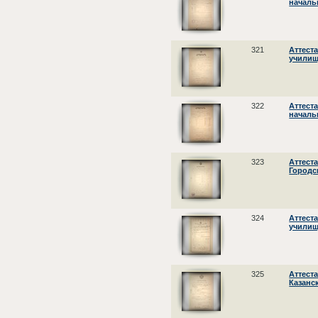
началь
321
Аттест
училищ
322
Аттест
началь
323
Аттест
Городс
324
Аттест
училищ
325
Аттест
Казанс