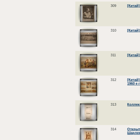
309
[Китай]
310
[Китай]
311
[Китай]
312
[Китай]
1960 е г
313
Коллек
314
Открыт
Шарлем