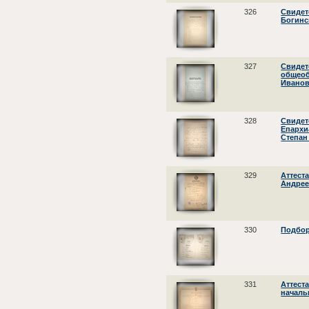
326
Свидет
Богинс
327
Свидет
общеоб
Иванов
328
Свидет
Епархи
Степан
329
Аттест
Андрее
330
Подбор
331
Аттест
началь