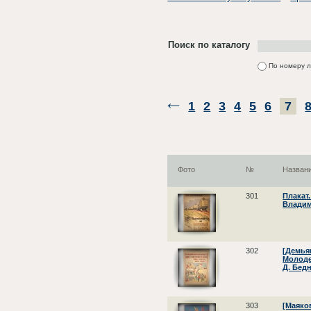
Поиск по каталогу
По номеру 
1
2
3
4
5
6
7
Фото
№
Назван
301
Плакат
Владими
302
[Демья
Молодеж
Д. Бедн
303
[Маяко