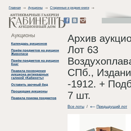
Главная
Аукционы
Старинные и редкие книги
Аукционы
Архив аукцио
Календарь аукционов
Лот 63
Приём предметов на аукцион
Живописи
Воздухоплава
Приём предметов на аукцион
Книг
СПб., Издани
Правила проведения
аукциона антикварных
галерей «Кабинетъ»
-1912. + Под
Оставить заочный бид
Прошедшие аукционы
7 шт.
Правила приема предметов
Все лоты
/
Предыдущий лот