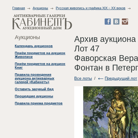
Главная
Аукционы
Русская живопись и графика XIX – XX веков
Аукционы
Архив аукциона
Лот 47
Календарь аукционов
Приём предметов на аукцион
Фаворская Вера
Живописи
Приём предметов на аукцион
Фонтан в Петер
Книг
Правила проведения
Все лоты
/
Предыдущий лот
аукциона антикварных
галерей «Кабинетъ»
Оставить заочный бид
Прошедшие аукционы
Правила приема предметов