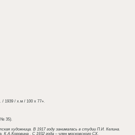
 1939 / х.м / 100 х 77».
 № 35).
етская художница. В 1917 году занималась в студии П.И. Келина.
 К.А.Коровина . С 1932 года – член московского СХ.