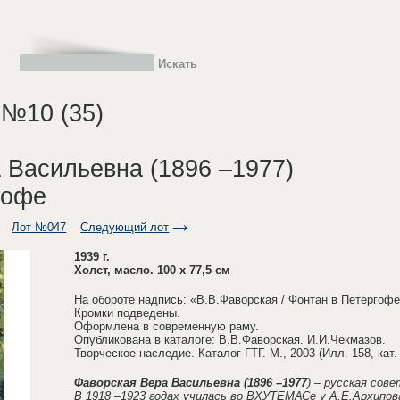
 №10 (35)
 Васильевна (1896 –1977)
гофе
Лот №047
Следующий лот
1939 г.
Холст, масло. 100 х 77,5 см
На обороте надпись: «В.В.Фаворская / Фонтан в Петергофе. /
Кромки подведены.
Оформлена в современную раму.
Опубликована в каталоге: В.В.Фаворская. И.И.Чекмазов.
Творческое наследие. Каталог ГТГ. М., 2003 (Илл. 158, кат.
Фаворская Вера Васильевна (1896 –1977
) – русская сов
В 1918 –1923 годах училась во ВХУТЕМАСе у А.Е.Архипова,