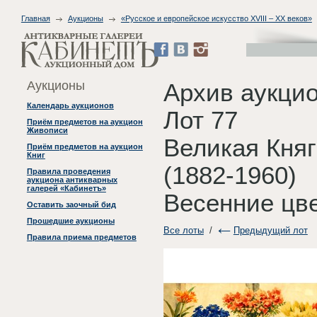
Главная
Аукционы
«Русское и европейское искусство XVIII – XX веков»
Аукционы
Архив аукцио
Календарь аукционов
Лот 77
Приём предметов на аукцион
Живописи
Великая Кня
Приём предметов на аукцион
Книг
(1882-1960)
Правила проведения
аукциона антикварных
галерей «Кабинетъ»
Весенние цве
Оставить заочный бид
Прошедшие аукционы
Все лоты
/
Предыдущий лот
Правила приема предметов