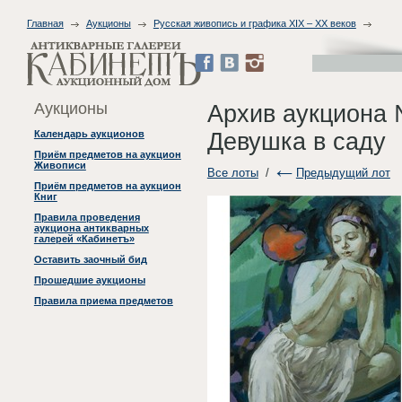
Главная
Аукционы
Русская живопись и графика XIX – XX веков
Аукционы
Архив аукциона 
Девушка в саду
Календарь аукционов
Приём предметов на аукцион
Живописи
Все лоты
/
Предыдущий лот
Приём предметов на аукцион
Книг
Правила проведения
аукциона антикварных
галерей «Кабинетъ»
Оставить заочный бид
Прошедшие аукционы
Правила приема предметов