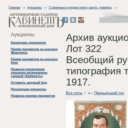
Главная
Аукционы
Старинные и редкие книги, карты, гравюры
Аукционы
Архив аукци
Календарь аукционов
Лот 322
Приём предметов на аукцион
Живописи
Всеобщий ру
Приём предметов на аукцион
Книг
типография 
Правила проведения
аукциона антикварных
галерей «Кабинетъ»
1917.
Оставить заочный бид
Прошедшие аукционы
Все лоты
/
Предыдущий лот
Правила приема предметов