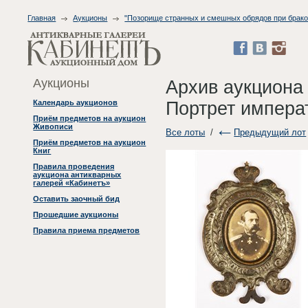
Главная
Аукционы
"Позорище странных и смешных обрядов при бракос
Аукционы
Архив аукциона
Портрет импера
Календарь аукционов
Приём предметов на аукцион
Живописи
Все лоты
/
Предыдущий лот
Приём предметов на аукцион
Книг
Правила проведения
аукциона антикварных
галерей «Кабинетъ»
Оставить заочный бид
Прошедшие аукционы
Правила приема предметов