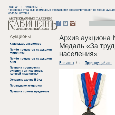
Главная
Аукционы
"Позорище странных и смешных обрядов при бракосочетаниях" на торгах аукцион
медали, жетоны
Аукционы
Архив аукциона 
Медаль «За труд
Календарь аукционов
Приём предметов на аукцион
населения»
Живописи
Приём предметов на аукцион
Книг
Все лоты
/
Предыдущий лот
Правила проведения
аукциона антикварных
галерей «Кабинетъ»
Оставить заочный бид
Прошедшие аукционы
Правила приема предметов