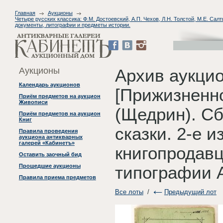
Главная
Аукционы
Четыре русских классика: Ф.М. Достоевский, А.П. Чехов, Л.Н. Толстой, М.Е. Са
документы, литографии и предметы истории.
Аукционы
Архив аукци
Календарь аукционов
[Прижизненно
Приём предметов на аукцион
Живописи
(Щедрин). Сб
Приём предметов на аукцион
Книг
сказки. 2-е и
Правила проведения
аукциона антикварных
галерей «Кабинетъ»
книгопродавц
Оставить заочный бид
Прошедшие аукционы
типографии А
Правила приема предметов
Все лоты
/
Предыдущий лот