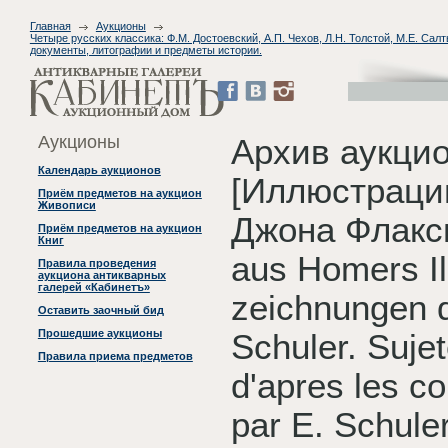
Главная
Аукционы
Четыре русских классика: Ф.М. Достоевский, А.П. Чехов, Л.Н. Толстой, М.Е. Са
документы, литографии и предметы истории.
Аукционы
Архив аукци
Календарь аукционов
[Иллюстраци
Приём предметов на аукцион
Живописи
Джона Флаксм
Приём предметов на аукцион
Книг
aus Homers Il
Правила проведения
аукциона антикварных
галерей «Кабинетъ»
zeichnungen 
Оставить заочный бид
Прошедшие аукционы
Schuler. Sujet
Правила приема предметов
d'apres les c
par E. Schuler