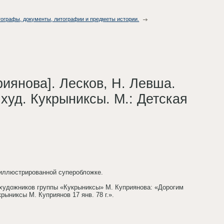
втографы, документы, литографии и предметы истории.
иянова]. Лесков, Н. Левша.
 худ. Кукрыниксы. М.: Детская
 иллюстрированной суперобложке.
 художников группы «Кукрыниксы» М. Куприянова: «Дорогим
ыниксы М. Куприянов 17 янв. 78 г.».