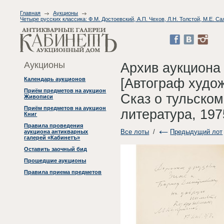
Главная
Аукционы
Четыре русских классика: Ф.М. Достоевский, А.П. Чехов, Л.Н. Толстой, М.Е. 
Аукционы
Архив аукциона
[Автограф худо
Календарь аукционов
Приём предметов на аукцион
Сказ о тульском
Живописи
Приём предметов на аукцион
литература, 197
Книг
Правила проведения
Все лоты
/
Предыдущий лот
аукциона антикварных
галерей «Кабинетъ»
Оставить заочный бид
Прошедшие аукционы
Правила приема предметов