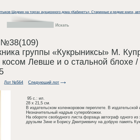
Салтыков-Щедрин на торгах аукционного дома «Кабинетъ». Старинные и редкие книги, а
 №38(109)
жника группы «Кукрыниксы» М. Купр
 косом Левше и о стальной блохе /
5
Лот №564
Следующий лот
95 с.: ил.
28 х 21,5 см.
В издательском коленкоровом переплете. В издательской
Незначительный надрыв суперобложки.
На обороте свободного листа форзаца автограф одного из
друзьям Зине и Борису Дмитриевичу на добрую память Кукр