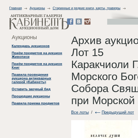
Главная
Аукционы
Старинные и редкие книги, карты, гравюры
Аукционы
Архив аукци
Календарь аукционов
Лот 15
Приём предметов на аукцион
Живописи
Каракчиоли Г
Приём предметов на аукцион
Книг
Морского Бог
Правила проведения
аукциона антикварных
галерей «Кабинетъ»
Собора Свящ
Оставить заочный бид
Прошедшие аукционы
при Морской 
Правила приема предметов
Все лоты
/
Предыдущий лот