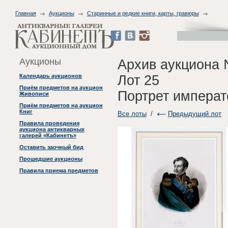
Главная
Аукционы
Старинные и редкие книги, карты, гравюры
Аукционы
Архив аукциона 
Лот 25
Календарь аукционов
Приём предметов на аукцион
Портрет императо
Живописи
Приём предметов на аукцион
Книг
Все лоты
/
Предыдущий лот
Правила проведения
аукциона антикварных
галерей «Кабинетъ»
Оставить заочный бид
Прошедшие аукционы
Правила приема предметов