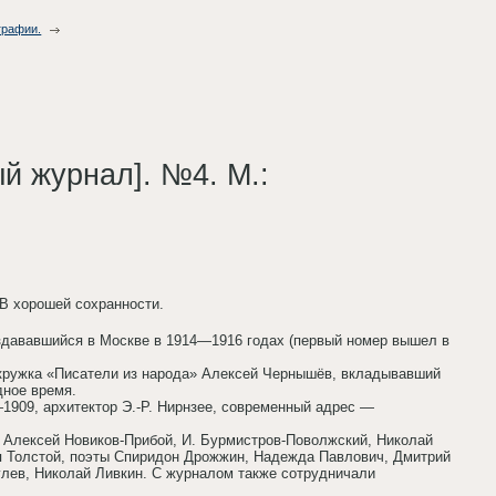
графии.
й журнал]. №4. М.:
 В хорошей сохранности.
дававшийся в Москве в 1914—1916 годах (первый номер вышел в
 кружка «Писатели из народа» Алексей Чернышёв, вкладывавший
дное время.
—1909, архитектор Э.-Р. Нирнзее, современный адрес —
 Алексей Новиков-Прибой, И. Бурмистров-Поволжский, Николай
ья Толстой, поэты Спиридон Дрожжин, Надежда Павлович, Дмитрий
улев, Николай Ливкин. С журналом также сотрудничали