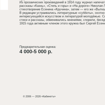
Из прозаических произведений в 1914 году журнал напеча
рассказы «Казнь», «Степь и горы» и «На дороге» Николая 
стихотворение Есенина «Кручина», затем — его же «Выткал
В редакции устраивались литературные «субботы», охотн
интересующейся искусством и литературой молодёжью. Сог
стихи и рассказы, обменивались мнениями, спорили, бесед
1915 года активным членом этого кружка был Сергей Есени
Предварительная оценка:
4 000-5 000 р.
© 2006 — 2026 «Кабинетъ»