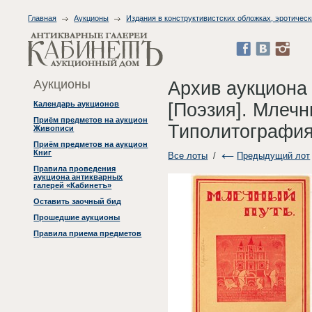
Главная
Аукционы
Издания в конструктивистских обложках, эротическ
Аукционы
Архив аукциона
[Поэзия]. Млеч
Календарь аукционов
Приём предметов на аукцион
Типолитография
Живописи
Приём предметов на аукцион
Книг
Все лоты
/
Предыдущий лот
Правила проведения
аукциона антикварных
галерей «Кабинетъ»
Оставить заочный бид
Прошедшие аукционы
Правила приема предметов