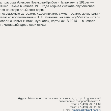
тал рассказ Алексея Новикова-Прибоя «На вахте», в 1915-м —
Ляшко. Также в начале 1915 года журнал сначала опубликовал
ся на озере алый свет зари».
о посещаемые авторами, художниками, скульпторами, артистами и
ласно воспоминаниям Н. Н. Ливкина, на этих «субботах» читали
овали о новых книгах, журналах, картинах. В 1914 — в начале
н, читавший здесь свои стихи.
Адрес:
Москва, Архангельский переулок, д. 9, стр. 1., домофон 8
антикварные галереи "Кабинетъ".
тел.: +7 (499) 238-14-69
факс: +7 (499) 238-29-30
E-mail:
auktion@kabinet.com.ru