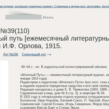
ие издания, коллекция «памятных книжек». Старинные и редкие киги, автографы, фото
 №39(110)
ный путь [ежемесячный литературны
 И.Ф. Орлова, 1915.
Лот №156
Следующий лот
49- 64 с.: ил. В издательской иллюстрированной обложке.
«Млечный Путь» — ежемесячный литературный журнал, из
январе 1914 года).
Редактором и издателем «Млечного Пути» был поэт, член
в издание журнала порядочные средства и всё своё свобо
Редакция находилась в доме Е. В. Привалова (1903, 1908
Садовническая улица, дом № 9 стр. 3), в квартире № 56.
В 1915 году в литературном отделе журнала сотрудничали
Колоколов, Иван Коробов, Евгений Сокол, П. Терский, Ил
Семеновский, Сергей Есенин, Игорь Северянин, Фёдор Шк
художники Виктор Барт и Степан Эрьзя.