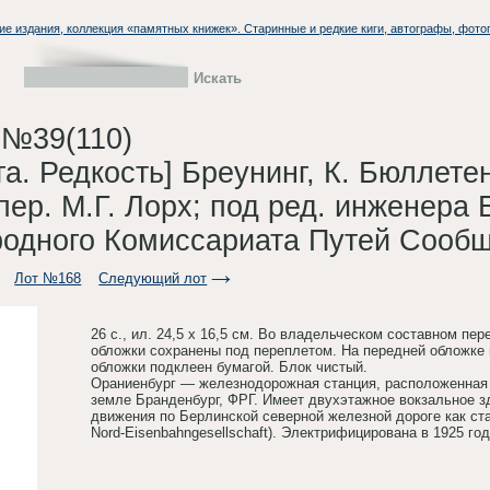
ие издания, коллекция «памятных книжек». Старинные и редкие киги, автографы, фото
 №39(110)
а. Редкость] Бреунинг, К. Бюллет
пер. М.Г. Лорх; под ред. инженера Б
одного Комиссариата Путей Сообщ
Лот №168
Следующий лот
26 с., ил. 24,5 х 16,5 см. Во владельческом составном п
обложки сохранены под переплетом. На передней обложке
обложки подклеен бумагой. Блок чистый.
Ораниенбург — железнодорожная станция, расположенная
земле Бранденбург, ФРГ. Имеет двухэтажное вокзальное з
движения по Берлинской северной железной дороге как ст
Nord-Eisenbahngesellschaft). Электрифицирована в 1925 год