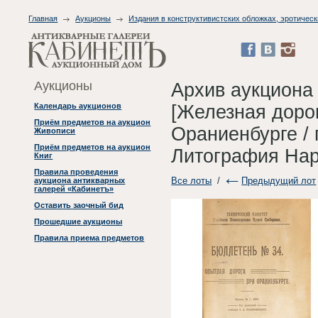
Главная
Аукционы
Издания в конструктивистских обложках, эротическ
Аукционы
Архив аукциона
[Железная дорог
Календарь аукционов
Приём предметов на аукцион
Ораниенбурге / 
Живописи
Приём предметов на аукцион
Литография Нар
Книг
Правила проведения
Все лоты
/
Предыдущий лот
аукциона антикварных
галерей «Кабинетъ»
Оставить заочный бид
Прошедшие аукционы
Правила приема предметов