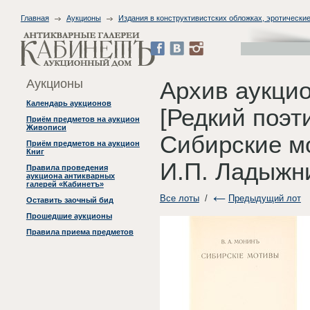
Главная
Аукционы
Издания в конструктивистских обложках, эротические
Аукционы
Архив аукци
Календарь аукционов
[Редкий поэт
Приём предметов на аукцион
Живописи
Сибирские м
Приём предметов на аукцион
Книг
И.П. Ладыжни
Правила проведения
аукциона антикварных
галерей «Кабинетъ»
Все лоты
/
Предыдущий лот
Оставить заочный бид
Прошедшие аукционы
Правила приема предметов