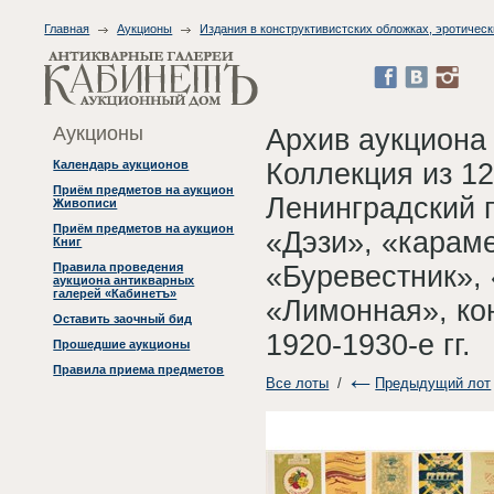
Главная
Аукционы
Издания в конструктивистских обложках, эротическ
Аукционы
Архив аукциона
Коллекция из 1
Календарь аукционов
Приём предметов на аукцион
Ленинградский 
Живописи
Приём предметов на аукцион
«Дэзи», «карам
Книг
«Буревестник»,
Правила проведения
аукциона антикварных
галерей «Кабинетъ»
«Лимонная», ко
Оставить заочный бид
1920-1930-е гг.
Прошедшие аукционы
Правила приема предметов
Все лоты
/
Предыдущий лот