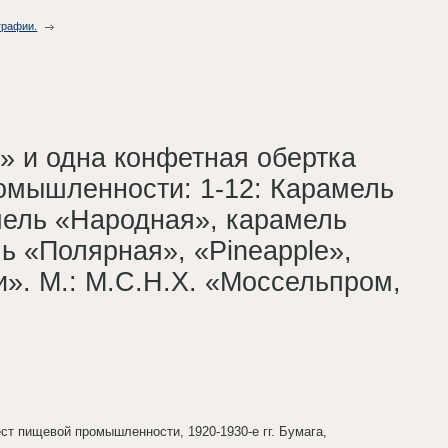
графии.
» и одна конфетная обертка
омышленности: 1-12: Карамель
мель «Народная», карамель
ь «Полярная», «Pineapple»,
». М.: М.С.Н.Х. «Моссельпром,
ест пищевой промышленности, 1920-1930-е гг. Бумага,