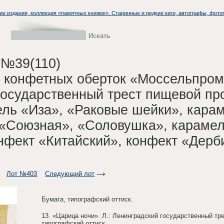
ие издания, коллекция «памятных книжек». Старинные и редкие киги, автографы, фото
 №39(110)
2 конфетных оберток «Моссельпром
государственный трест пищевой пр
ель «Иза», «Раковые шейки», кара
 «Союзная», «Соловушка», карамел
нфект «Китайский», конфект «Дерби
Лот №403
Следующий лот
Бумага, типографский оттиск.
13. «Царица ночи». Л.: Ленинградский государственный тр
типографский оттиск.