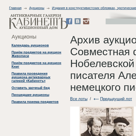
Главная
Аукционы
Издания в конструктивистских обложках, эротические
Аукционы
Архив аукци
Календарь аукционов
Совместная 
Приём предметов на аукцион
Живописи
Нобелевской 
Приём предметов на аукцион
Книг
писателя Ал
Правила проведения
аукциона антикварных
галерей «Кабинетъ»
немецкого пи
Оставить заочный бид
Прошедшие аукционы
Все лоты
/
Предыдущий лот
Правила приема предметов