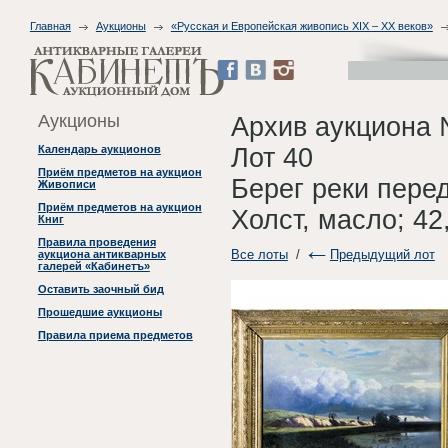
Главная
Аукционы
«Русская и Европейская живопись XIX – XX веков»
Аукционы
Архив аукциона 
Лот 40
Календарь аукционов
Приём предметов на аукцион
Берег реки перед
Живописи
Приём предметов на аукцион
Холст, масло; 42
Книг
Правила проведения
Все лоты
/
Предыдущий лот
аукциона антикварных
галерей «Кабинетъ»
Оставить заочный бид
Прошедшие аукционы
Правила приема предметов