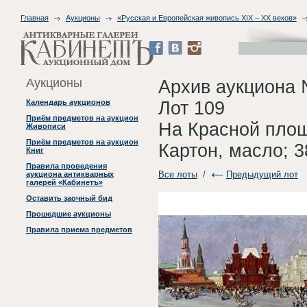
Главная
Аукционы
«Русская и Европейская живопись XIX – XX веков»
Аукционы
Архив аукциона 
Лот 109
Календарь аукционов
Приём предметов на аукцион
На Красной пло
Живописи
Приём предметов на аукцион
Картон, масло; 3
Книг
Правила проведения
Все лоты
/
Предыдущий лот
аукциона антикварных
галерей «Кабинетъ»
Оставить заочный бид
Прошедшие аукционы
Правила приема предметов