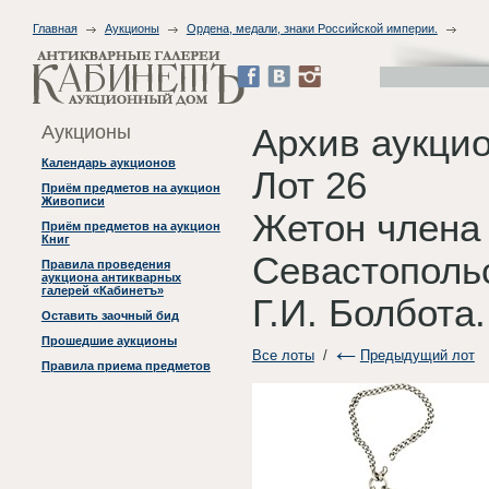
Главная
Аукционы
Ордена, медали, знаки Российской империи.
Аукционы
Архив аукци
Календарь аукционов
Лот 26
Приём предметов на аукцион
Живописи
Жетон члена 
Приём предметов на аукцион
Книг
Севастопольс
Правила проведения
аукциона антикварных
галерей «Кабинетъ»
Г.И. Болбота.
Оставить заочный бид
Прошедшие аукционы
Все лоты
/
Предыдущий лот
Правила приема предметов