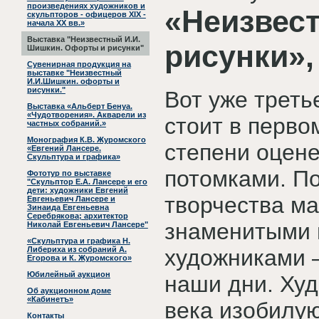
произведениях художников и
«Неизвес
скульпторов - офицеров XIX -
начала ХХ вв.»
Выставка "Неизвестный И.И.
рисунки»,
Шишкин. Офорты и рисунки"
Сувенирная продукция на
выставке "Неизвестный
И.И.Шишкин. офорты и
рисунки."
Вот уже трет
Выставка «Альберт Бенуа.
«Чудотворения». Акварели из
стоит в перво
частных собраний.»
Монография К.В. Журомского
степени оцене
«Евгений Лансере.
Скульптура и графика»
потомками. По
Фототур по выставке
"Скульптор Е.А. Лансере и его
дети: художники Евгений
творчества ма
Евгеньевич Лансере и
Зинаида Евгеньевна
Серебрякова; архитектор
знаменитыми 
Николай Евгеньевич Лансере"
«Скульптура и графика Н.
Либериха из собраний А.
художниками –
Егорова и К. Журомского»
Юбилейный аукцион
наши дни. Худ
Об аукционном доме
«Кабинетъ»
века изобилу
Контакты