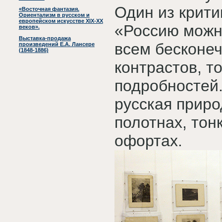
Один из крити
«Восточная фантазия.
Ориентализм в русском и
европейском искусстве XIX-XX
«Россию можно
веков».
Выставка-продажа
всем бесконеч
произведений Е.А. Лансере
(1848-1886)
контрастов, т
подробностей.
русская приро
полотнах, тон
офортах.