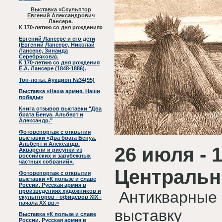
Выставка «Скульптор
Евгений Александрович
Лансере.
К 170-летию со дня рождения»
Евгений Лансере и его дети
(Евгений Лансере, Николай
Лансере, Зинаида
Серебрякова).
К 170-летию со дня рождения
Е.А. Лансере (1848-1886).
Топ-лоты. Аукцион №34(95)
Выставка «Наша армия. Наши
победы»
Книга отзывов выставки "Два
брата Бенуа. Альберт и
Александр."
Фоторепортаж с открытия
выставки «Два брата Бенуа.
Альберт и Александр.
26 июля - 
Акварели и рисунки из
российских и зарубежных
частных собраний».
Центральн
Фоторепортаж с открытия
выставки «К пользе и славе
России. Русская армия в
произведениях художников и
Антикварные 
скульпторов - офицеров XIX -
начала ХХ вв.»
выставку
Выставка «К пользе и славе
России. Русская армия в