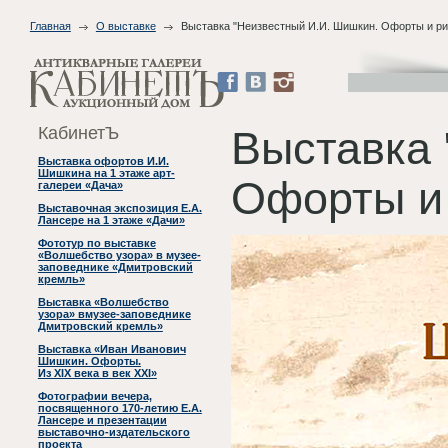
Главная
О выставке
Выставка "Неизвестный И.И. Шишкин. Офорты и ри
КабинетЪ
Выставка 
Выставка офортов И.И.
Шишкина на 1 этаже арт-
Офорты и 
галереи «Дача»
Выставочная экспозиция Е.А.
Лансере на 1 этаже «Дачи»
Фототур по выставке
«Волшебство узора» в музее-
заповеднике «Дмитровский
кремль»
Выставка «Волшебство
узора» вмузее-заповеднике
Дмитровский кремль»
Выставка «Иван Иванович
Шишкин. Офорты.
Из XIX века в век XXI»
Фотографии вечера,
посвященного 170-летию Е.А.
Лансере и презентации
выставочно-издательского
проекта