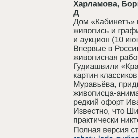
Харламова, Бор
Д
Дом «Кабинетъ» 
живопись и графи
и аукцион (10 ию
Впервые в Росси
живописная работ
Гудиашвили «Кра
картин классико
Муравьёва, прид
живописца-анима
редкий офорт Ив
Известно, что Ш
практически никто
Полная версия с