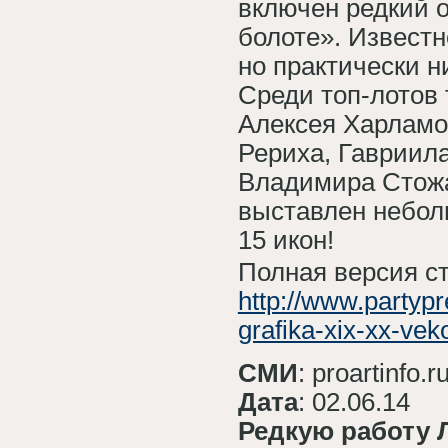
включен редкий 
болоте». Извест
но практически ни
Среди топ-лотов
Алексея Харламо
Рериха, Гавриил
Владимира Стожа
выставлен небол
15 икон!
Полная версия ст
http://www.partypr
grafika-xix-xx-vek
СМИ
: proartinfo.r
Дата
: 02.06.14
Редкую работу 