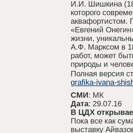
И.И. Шишкина (18
которого соврем
аквафортистом. 
«Евгений Онегин
жизни, уникальн
А.Ф. Марксом в 1
работ, может быт
природы и челов
Полная версия с
grafika-ivana-shis
СМИ
: МК
Дата
: 29.07.16
В ЦДХ открывае
Пока все как сум
выставку Айвазов