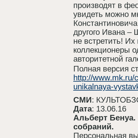
производят в фе
увидеть можно мн
Константиновича
другого Ивана – 
не встретить! И
коллекционеры о
авторитетной га
Полная версия ст
http://www.mk.ru/c
unikalnaya-vystav
СМИ
: КУЛЬТОБ
Дата
: 13.06.16
Альберт Бенуа.
собраний.
Персональная вы