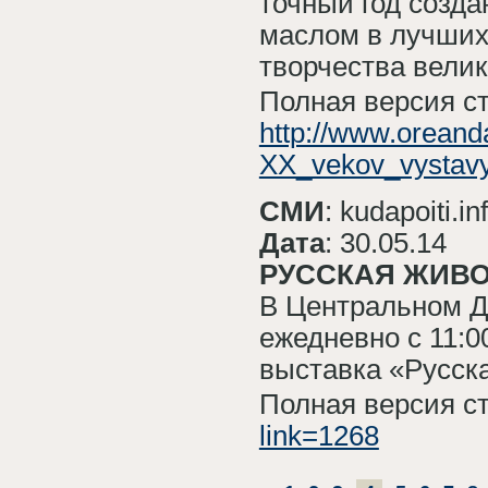
точный год созда
маслом в лучших
творчества велик
Полная версия ст
http://www.oreand
XX_vekov_vystavya
СМИ
: kudapoiti.in
Дата
: 30.05.14
РУССКАЯ ЖИВО
В Центральном Д
ежедневно с 11:0
выставка «Русск
Полная версия с
link=1268