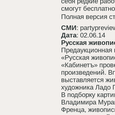
себя редкие раб
смогут бесплатно
Полная версия с
СМИ
: partyprevie
Дата
: 02.06.14
Русская живопис
Предаукционная в
«Русская живопис
«Кабинетъ» прове
произведений. Вп
выставляется жив
художника Ладо 
В подборку карти
Владимира Мурав
Френца, живопис