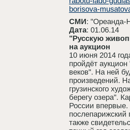
rabotu-lado-gudia
borisova-musatova
СМИ
: "Ореанда-
Дата
: 01.06.14
"Русскую живоп
на аукцион
10 июня 2014 го
пройдёт аукцион 
веков". На ней б
произведений. На
грузинского худ
берегу озера". К
России впервые. 
послепарижский 
также свидетель