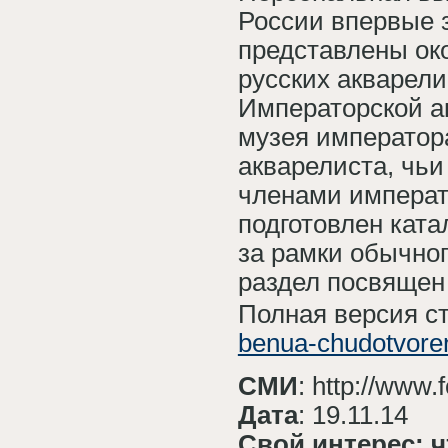
России впервые з
представлены ок
русских акварели
Императорской а
музея императора
акварелиста, чь
членами императ
подготовлен ката
за рамки обычно
раздел посвящен
Полная версия с
benua-chudotvoren
СМИ
: http://www.
Дата
: 19.11.14
Cвой интерес: 