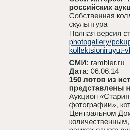
российских аук
Собственная кол
скульптура
Полная версия с
photogallery/pokup
kollektsioniruyut-v
СМИ
: rambler.ru
Дата
: 06.06.14
150 лотов из и
представлены н
Аукцион «Старинн
фотографии», ко
Центральном Дом
количественным,
рамках одного ау