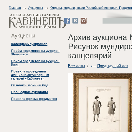
Главная
Аукционы
Ордена, медали, знаки Российской империи. Предме
Аукционы
Архив аукциона 
Рисунок мундиро
Календарь аукционов
Приём предметов на аукцион
канцелярий
Живописи
Приём предметов на аукцион
Книг
Все лоты
/
Предыдущий лот
Правила проведения
аукциона антикварных
галерей «Кабинетъ»
Оставить заочный бид
Прошедшие аукционы
Правила приема предметов