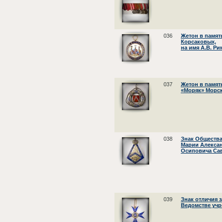
036
Жетон в памят
Корсаковых,
на имя А.В. Р
037
Жетон в памят
«Моряк» Морск
038
Знак Общества
Марии Алексан
Осиповича Са
039
Знак отличия 
Ведомстве уч