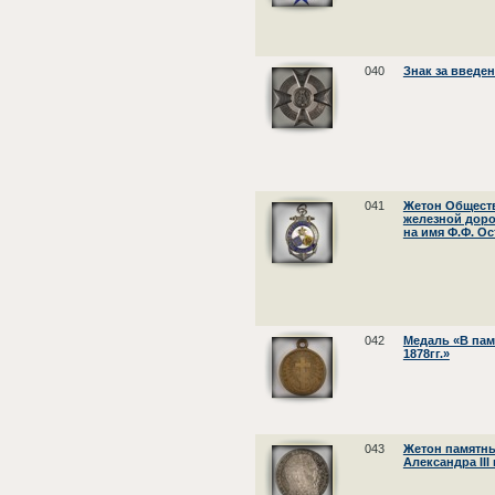
040
Знак за введе
041
Жетон Общест
железной доро
на имя Ф.Ф. О
042
Медаль «В пам
1878гг.»
043
Жетон памятны
Александра III