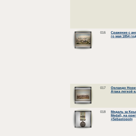
016
Сражение с ан
го мая 1854 г
017
Орландо Нори 
Атака легкой 
018
Медаль за Крым
Medal), на ори
«Sebastopol»