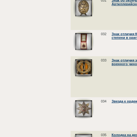
031
Знак об оконч
Артиллерийск
032
Знак отличия К
степени в ори
033
Знак отличия 
военного чин
034
Звезда к орде
035
Колодка на де