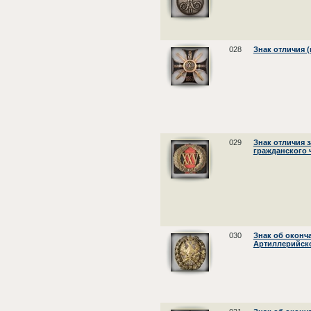
028
Знак отличия (
029
Знак отличия з
гражданского 
030
Знак об оконч
Артиллерийск