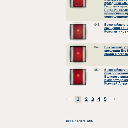
праздника Св.
Георгия и при
Петра Николае
приносимой п
совершенноле
048
Высочайше ут
крещении Ее 
Константинов
049
Высочайше ут
крещении Его 
крови Олега К
050
Высочайше ут
бракосочетани
Великого княз
Императорски
Ксенией Алек
1
2
3
4
5
Версия для печати.