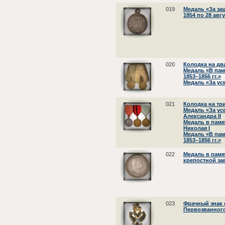
019
Медаль «За за
1854 по 28 авгу
020
Колодка на дв
Медаль «В пам
1853–1856 гг.»
Медаль «За ус
021
Колодка на тр
Медаль «За ус
Александра II
Медаль в памя
Николая I
Медаль «В па
1853–1856 гг.»
022
Медаль в памя
крепостной зав
023
Фрачный знак 
Первозванног