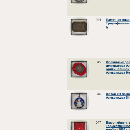
044
Памятная плак
Триумфальных 
г.
045
Фрачная медал
императора Алек
оригинальной 
Александра Не
046
Жетон «В памя
Александра III
047
Высочайше ут
Торжественног
ноября 1883 г