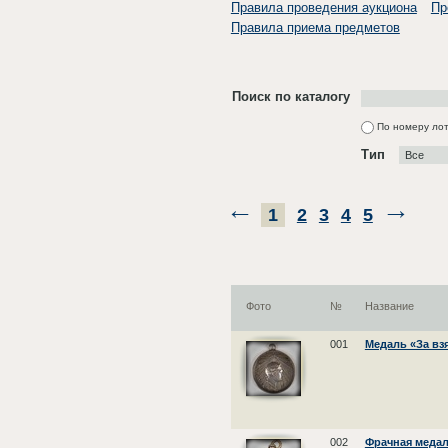
Правила проведения аукциона
Пр
Правила приема предметов
Поиск по каталогу
По номеру ло
Тип
1
2
3
4
5
Фото
№
Название
001
Медаль «За взя
002
Фрачная медал