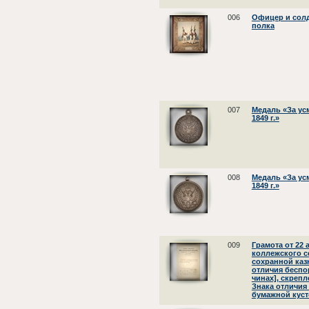
006
Офицер и солд
полка
007
Медаль «За ус
1849 г.»
008
Медаль «За ус
1849 г.»
009
Грамота от 22 
коллежского с
сохранной каз
отличия беспо
чинах], скреп
Знака отличия
бумажной куст