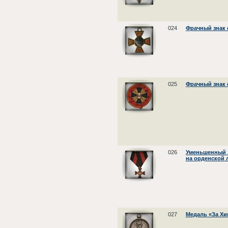
024
Фрачный знак 
025
Фрачный знак 
026
Уменьшенный з
на орденской 
027
Медаль «За Хи