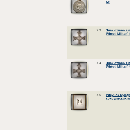
г.»
003
Знак отличия 
(Virtuti Militari
004
Знак отличия 
(Virtuti Militari
005
Рисунок мунди
консульских к