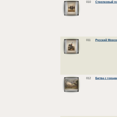
010
Стрелковый п
011
Русский Морск
012
Битва с горца