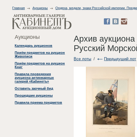
Главная
Аукционы
Ордена, медали, знаки Российской империи. Пред
Аукционы
Архив аукциона
Русский Морско
Календарь аукционов
Приём предметов на аукцион
Живописи
Все лоты
/
Предыдущий лот
Приём предметов на аукцион
Книг
Правила проведения
аукциона антикварных
галерей «Кабинетъ»
Оставить заочный бид
Прошедшие аукционы
Правила приема предметов