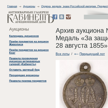
Главная
Аукционы
Ордена, медали, знаки Российской империи. Предме
Аукционы
Архив аукциона 
Медаль «За защи
Календарь аукционов
Приём предметов на аукцион
28 августа 1855»
Живописи
Приём предметов на аукцион
Книг
Все лоты
/
Предыдущий лот
Правила проведения
аукциона антикварных
галерей «Кабинетъ»
Оставить заочный бид
Прошедшие аукционы
Правила приема предметов