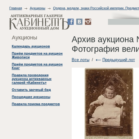
Главная
Аукционы
Ордена, медали, знаки Российской империи. Предме
Аукционы
Архив аукциона 
Фотография вел
Календарь аукционов
Приём предметов на аукцион
Живописи
Все лоты
/
Предыдущий лот
Приём предметов на аукцион
Книг
Правила проведения
аукциона антикварных
галерей «Кабинетъ»
Оставить заочный бид
Прошедшие аукционы
Правила приема предметов