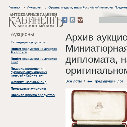
Главная
Аукционы
Ордена, медали, знаки Российской империи. Предме
Аукционы
Архив аукци
Календарь аукционов
Миниатюрная
Приём предметов на аукцион
Живописи
дипломата, н
Приём предметов на аукцион
Книг
оригинально
Правила проведения
аукциона антикварных
галерей «Кабинетъ»
Все лоты
/
Предыдущий лот
Оставить заочный бид
Прошедшие аукционы
Правила приема предметов