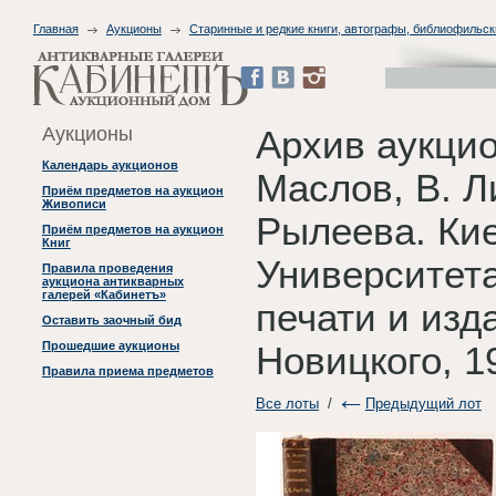
Главная
Аукционы
Старинные и редкие книги, автографы, библиофильск
Аукционы
Архив аукцио
Календарь аукционов
Маслов, В. Л
Приём предметов на аукцион
Живописи
Рылеева. Ки
Приём предметов на аукцион
Книг
Университета
Правила проведения
аукциона антикварных
галерей «Кабинетъ»
печати и изда
Оставить заочный бид
Прошедшие аукционы
Новицкого, 1
Правила приема предметов
Все лоты
/
Предыдущий лот