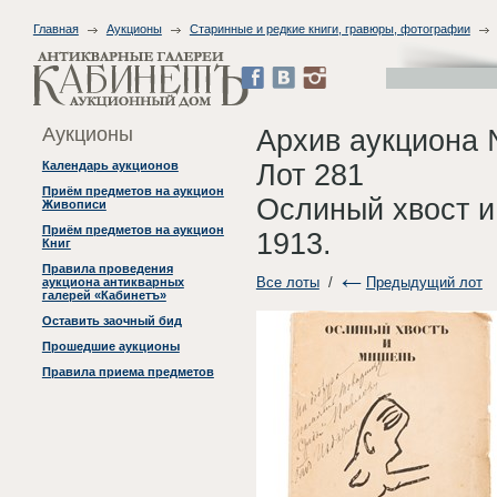
Главная
Аукционы
Старинные и редкие книги, гравюры, фотографии
Аукционы
Архив аукциона 
Лот 281
Календарь аукционов
Приём предметов на аукцион
Ослиный хвост и
Живописи
Приём предметов на аукцион
1913.
Книг
Правила проведения
Все лоты
/
Предыдущий лот
аукциона антикварных
галерей «Кабинетъ»
Оставить заочный бид
Прошедшие аукционы
Правила приема предметов