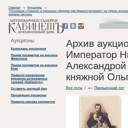
Главная
Аукционы
"Позорище странных и смешных обрядов при бракосочетаниях" на торгах аукцион
медали, жетоны
Аукционы
Архив аукци
Календарь аукционов
Император Ни
Приём предметов на аукцион
Живописи
Александрой
Приём предметов на аукцион
Книг
княжной Оль
Правила проведения
аукциона антикварных
галерей «Кабинетъ»
Все лоты
/
Предыдущий лот
Оставить заочный бид
Прошедшие аукционы
Правила приема предметов