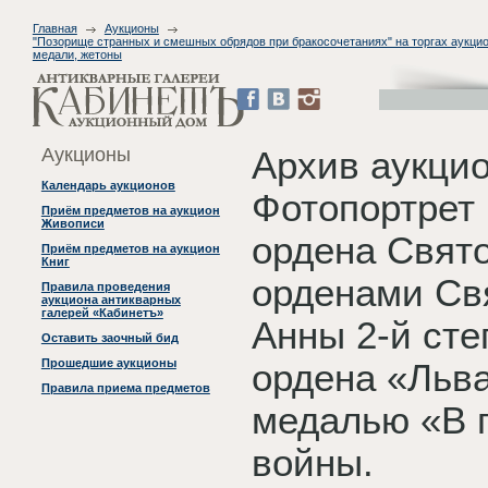
Главная
Аукционы
"Позорище странных и смешных обрядов при бракосочетаниях" на торгах аукцион
медали, жетоны
Аукционы
Архив аукци
Календарь аукционов
Фотопортрет 
Приём предметов на аукцион
Живописи
ордена Свято
Приём предметов на аукцион
Книг
орденами Св
Правила проведения
аукциона антикварных
галерей «Кабинетъ»
Анны 2-й сте
Оставить заочный бид
Прошедшие аукционы
ордена «Льва
Правила приема предметов
медалью «В 
войны.