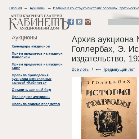
Главная
Аукционы
Издания в конструктивистских обложках, эротические
Аукционы
Архив аукциона 
Голлербах, Э. Ис
Календарь аукционов
Приём предметов на аукцион
издательство, 19
Живописи
Приём предметов на аукцион
Книг
Все лоты
/
Предыдущий лот
Правила проведения
аукциона антикварных
галерей «Кабинетъ»
Оставить заочный бид
Прошедшие аукционы
Правила приема предметов