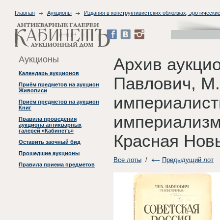
Главная
Аукционы
Издания в конструктивистских обложках, эротические
Аукционы
Архив аукци
Календарь аукционов
Павлович, М. 
Приём предметов на аукцион
Живописи
империалист
Приём предметов на аукцион
Книг
империализм 
Правила проведения
аукциона антикварных
галерей «Кабинетъ»
Красная Новь
Оставить заочный бид
Прошедшие аукционы
Все лоты
/
Предыдущий лот
Правила приема предметов